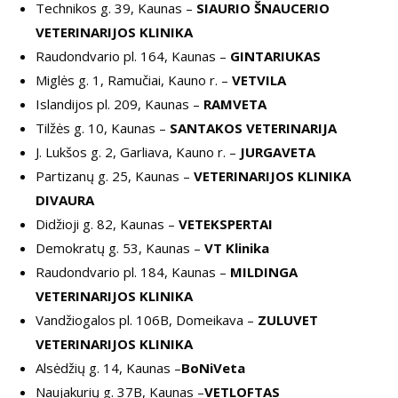
Technikos g. 39, Kaunas –
SIAURIO ŠNAUCERIO
VETERINARIJOS KLINIKA
Raudondvario pl. 164, Kaunas –
GINTARIUKAS
Miglės g. 1, Ramučiai, Kauno r. –
VETVILA
Islandijos pl. 209, Kaunas –
RAMVETA
Tilžės g. 10, Kaunas –
SANTAKOS VETERINARIJA
J. Lukšos g. 2, Garliava, Kauno r. –
JURGAVETA
Partizanų g. 25, Kaunas –
VETERINARIJOS KLINIKA
DIVAURA
Didžioji g. 82, Kaunas –
VETEKSPERTAI
Demokratų g. 53, Kaunas –
VT Klinika
Raudondvario pl. 184, Kaunas –
MILDINGA
VETERINARIJOS KLINIKA
Vandžiogalos pl. 106B, Domeikava –
ZULUVET
VETERINARIJOS KLINIKA
Alsėdžių g. 14, Kaunas –
BoNiVeta
Naujakurių g. 37B, Kaunas –
VETLOFTAS