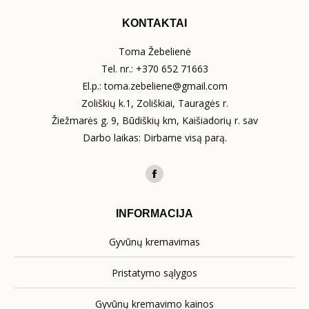
KONTAKTAI
Toma Žebelienė
Tel. nr.:
+370 652 71663
El.p.:
toma.zebeliene@gmail.com
Zoliškių k.1, Zoliškiai, Tauragės r.
Žiežmarės g. 9, Būdiškių km, Kaišiadorių r. sav
Darbo laikas: Dirbame visą parą.
Find us on:
Facebook
page
INFORMACIJA
opens
in
Gyvūnų kremavimas
new
window
Pristatymo sąlygos
Gyvūnų kremavimo kainos