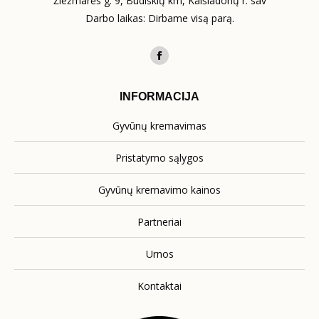
Žiežmarės g. 9, Būdiškių km, Kaišiadorių r. sav
Darbo laikas: Dirbame visą parą.
Find us on:
Facebook
page
INFORMACIJA
opens
in
Gyvūnų kremavimas
new
window
Pristatymo sąlygos
Gyvūnų kremavimo kainos
Partneriai
Urnos
Kontaktai